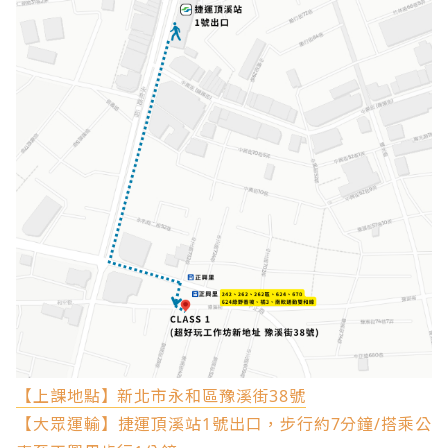
【上課地點】新北市永和區豫溪街38號
【大眾運輸】捷運頂溪站1號出口，步行約7分鐘/搭乘公