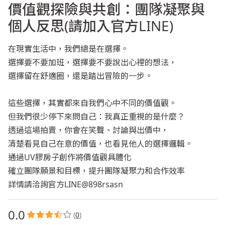
聯絡我們
價值觀探險與共創：團隊凝聚與
個人反思(請加入官方LINE)
在現實生活中，我們總是在選擇。
選擇要不要加班，選擇要不要說出心裡的想法，
選擇留在舒適圈，還是踏出冒險的一步。
這些選擇，其實都來自我們心中不同的價值觀。
但我們很少停下來問自己：我真正重視的是什麼？
透過這場拍賣，你會在笑聲、討論與出價中，
清楚看見自己在意的價值，也看見他人的選擇邏輯。
通過UV膠房子創作將價值觀具體化
確立團隊願景和目標，提升團隊凝聚力和合作效率
詳情請洽詢官方LINE@898rsasn
0.0
(
0
)