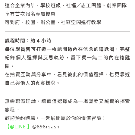
適合企業內訓、學校班級、社福／志工團體、創業團隊
享有首次報名專屬優惠
可到府、校園、辦公室、社區空間進行教學
課程時間：約 4 小時
每位學員皆可打造一枚能開啟內在信念的鑰匙圈
，完整
紀錄個人選擇與反思軌跡，留下獨一無二的內在
鑰匙
圈
。
在拍賣互動與分享中，看見彼此的價值選擇，也更靠近
自己與他人的真實樣貌。
無需艱澀理論，讓價值選擇成為一場溫柔又誠實的探索
旅程。
歡迎預約體驗，一起展開屬於你的價值冒險！
【@
LINE
】
@898rsasn