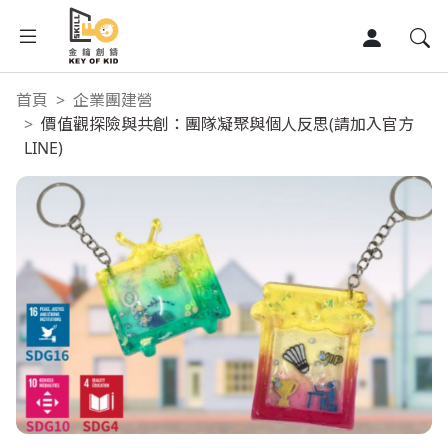
首頁
企業團建營
首頁
價值觀探險與共創：團隊凝聚與個人反思(請加入官方
LINE)
企業團建營
童趣創作坊
Class1
精選文章
精選影音
關於我們