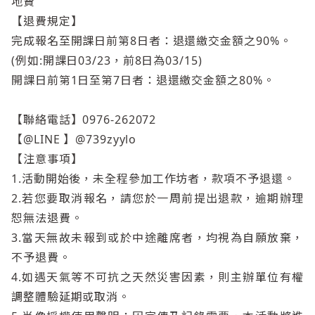
地費
【退費規定】
完成報名至開課日前第8日者：退還繳交金額之90%。
(例如:開課日03/23，前8日為03/15)
開課日前第1日至第7日者：退還繳交金額之80%。
【聯絡電話】0976-262072
【@LINE 】@739zyylo
【注意事項】
1.活動開始後，未全程參加工作坊者，款項不予退還。
2.若您要取消報名，請您於一周前提出退款，逾期辦理
恕無法退費。
3.當天無故未報到或於中途離席者，均視為自願放棄，
不予退費。
4.如遇天氣等不可抗之天然災害因素，則主辦單位有權
調整體驗延期或取消。