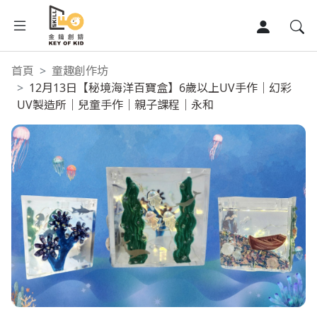
首頁
童趣創作坊
首頁
12月13日【秘境海洋百寶盒】6歲以上UV手作｜幻彩
UV製造所｜兒童手作｜親子課程｜永和
企業團建營
童趣創作坊
Class1
精選文章
精選影音
關於我們