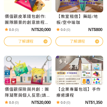
價值觀皮革錢包創作:
【教室租借】舞蹈/地
團隊願景的創意旅程
板/空中瑜珈
(請加入官方LINE)
NT$20,000
NT$800
0.0
(0)
0.0
(0)
了解課程
了解課程
價值觀探險與共創：團
【企業專屬包班】手作
隊凝聚與個人反思(請
療癒課程
加入官方LINE)
NT$20,000
NT$1,350
0.0
(0)
0.0
(0)