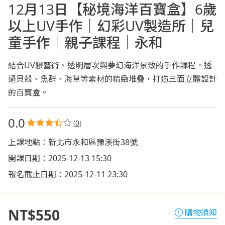
聯絡我們
12月13日【秘境海洋百寶盒】6歲
以上UV手作｜幻彩UV製造所｜兒
童手作｜親子課程｜永和
結合UV膠藝術、透明層次與夢幻海洋景致的手作課程。透
過貝殼、魚群、海草等素材的精緻堆疊，打造三面立體設計
的百寶盒。
0.0
(
0
)
上課地點：新北市永和區豫溪街38號
開課日期：2025-12-13 15:30
報名截止日期：2025-12-11 23:30
NT$550
購物須知