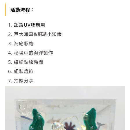
活動流程：
認識UV膠應用
巨大海草&珊瑚小知識
海底彩繪
秘境中的海洋製作
繽紛點綴時間
組裝燈飾
拍照分享